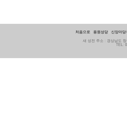
처음으로
용원성당
신앙마당
새 성전 주소 : 경상남도 창원
TEL: 0