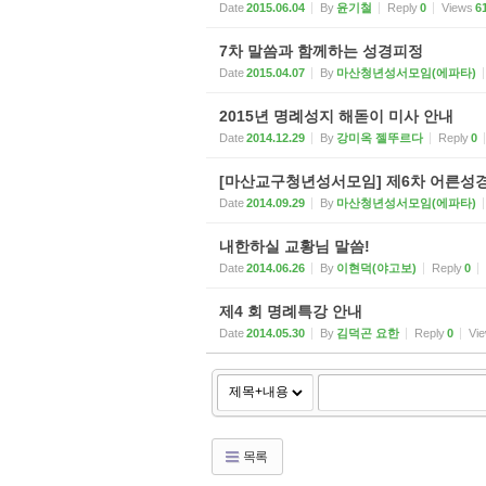
Date
2015.06.04
By
윤기철
Reply
0
Views
6
7차 말씀과 함께하는 성경피정
Date
2015.04.07
By
마산청년성서모임(에파타)
2015년 명례성지 해돋이 미사 안내
Date
2014.12.29
By
강미옥 젤뚜르다
Reply
0
[마산교구청년성서모임] 제6차 어른성
Date
2014.09.29
By
마산청년성서모임(에파타)
내한하실 교황님 말씀!
Date
2014.06.26
By
이현덕(야고보)
Reply
0
제4 회 명례특강 안내
Date
2014.05.30
By
김덕곤 요한
Reply
0
Vi
목록