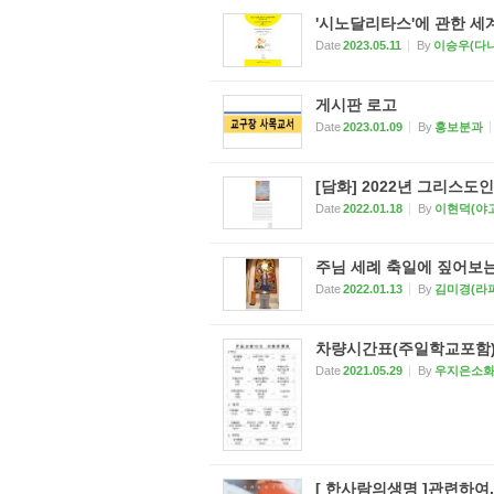
'시노달리타스'에 관한 
Date
2023.05.11
By
이승우(다
게시판 로고
Date
2023.01.09
By
홍보분과
[담화] 2022년 그리스도
Date
2022.01.18
By
이현덕(야
주님 세례 축일에 짚어보
Date
2022.01.13
By
김미경(라
차량시간표(주일학교포함
Date
2021.05.29
By
우지은소
[ 한사람의생명 ]관련하여,