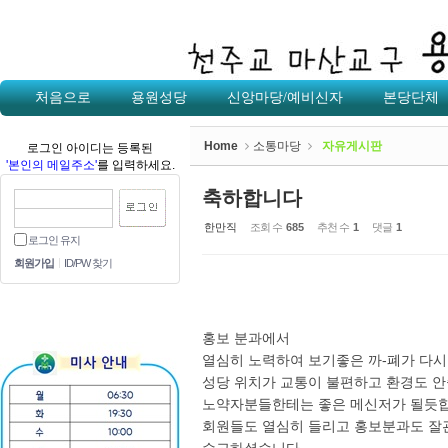
Sketchbook5, 스케치북5
처음으로
용원성당
신앙마당/예비신자
본당단체
Home
소통마당
자유게시판
로그인 아이디는 등록된
'본인의 메일주소'
를 입력하세요.
Sketchbook5, 스케치북5
축하합니다
한만직
조회 수
685
추천 수
1
댓글
1
로그인 유지
회원가입
ID/PW 찾기
홍보 분과에서
열심히 노력하여 보기좋은 까-폐가 다시 
성당 위치가 교통이 불편하고 환경도 
노약자분들한테는 좋은 메신저가 될듯합
회원들도 열심히 들리고 홍보분과도 잘관