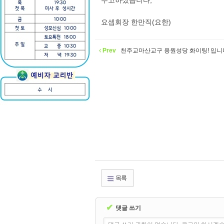
수고하셨습니다,
요셉회장 한만직(요한)
Prev
천주교마산교구 용원성당 화이팅! 입니다.
목록
✔
댓글 쓰기