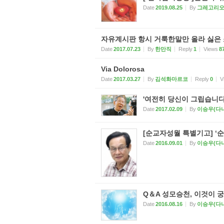
Date
2019.08.25
By
그레고리
자유계시판 항시 거룩한말만 올라 싫은
Date
2017.07.23
By
한만직
Reply
1
Views
8
Via Dolorosa
Date
2017.03.27
By
김석화마르코
Reply
0
V
'여전히 당신이 그립습니다
Date
2017.02.09
By
이승우(다
[순교자성월 특별기고] ‘
Date
2016.09.01
By
이승우(다
Q＆A 성모승천, 이것이 
Date
2016.08.16
By
이승우(다