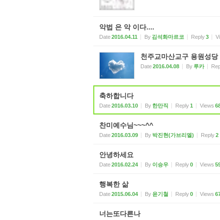
악법 은 악 이다....
Date
2016.04.11
By
김석화마르코
Reply
3
V
천주교마산교구 용원성당 화
Date
2016.04.08
By
루카
Rep
축하합니다
Date
2016.03.10
By
한만직
Reply
1
Views
6
찬미예수님~~~^^
Date
2016.03.09
By
박진현(가브리엘)
Reply
2
안녕하세요
Date
2016.02.24
By
이승우
Reply
0
Views
5
행복한 삶
Date
2015.06.04
By
윤기철
Reply
0
Views
6
너는또다른나