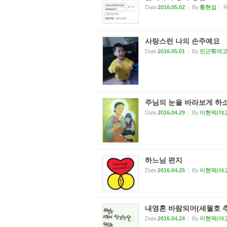
Date
2016.05.02
By
황현섭
R
사랑스런 나의 손주예요
Date
2016.05.01
By
민근휘야
주님의 눈을 바라보게 하소
Date
2016.04.29
By
이현덕(야
하느님 편지
Date
2016.04.25
By
이현덕(야
내영혼 바람되어(세월호 
Date
2016.04.24
By
이현덕(야