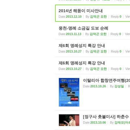
2014년 해돋이 미사안내
Date
2013.12.10
By
김덕곤 요한
Reply
0
Vi
웅천-명례 소금길 도보 순례
Date
2013.11.13
By
김덕곤 요한
Reply
0
Vi
제6회 명례성지 특강 안내
Date
2013.10.27
By
김덕곤 요한
Reply
0
Vi
제6회 명례성지 특강 안내
Date
2013.10.27
By
김덕곤 요한
Reply
0
Vi
이탈리아 합창연주여행(20
Date
2013.10.26
By
강성일
R
[정구사 촛불미사] 하춘수
Date
2013.10.06
By
강재모(마