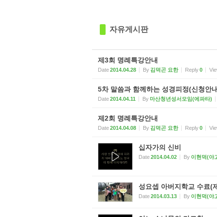
자유게시판
제3회 명례특강안내
Date
2014.04.28
By
김덕곤 요한
Reply
0
Vi
5차 말씀과 함께하는 성경피정(신청안내
Date
2014.04.11
By
마산청년성서모임(에파타)
제2회 명례특강안내
Date
2014.04.08
By
김덕곤 요한
Reply
0
Vi
십자가의 신비
Date
2014.04.02
By
이현덕(야
성요셉 아버지학교 수료(제
Date
2014.03.13
By
이현덕(야