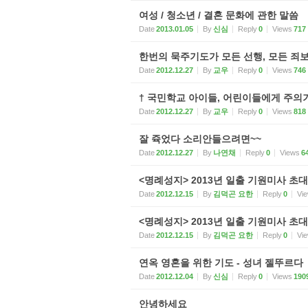
여성 / 청소년 / 결혼 문화에 관한 말씀
Date
2013.01.05
By
신심
Reply
0
Views
717
한번의 묵주기도가 모든 선행, 모든 죄
Date
2012.12.27
By
교우
Reply
0
Views
746
† 국민학교 아이들, 어린이들에게 주
Date
2012.12.27
By
교우
Reply
0
Views
818
잘 쥭었다 소리안들으려면~~
Date
2012.12.27
By
나연채
Reply
0
Views
6
<명례성지> 2013년 일출 기원미사 초대
Date
2012.12.15
By
김덕곤 요한
Reply
0
Vi
<명례성지> 2013년 일출 기원미사 초대
Date
2012.12.15
By
김덕곤 요한
Reply
0
Vi
연옥 영혼을 위한 기도 - 성녀 젤뚜르다
Date
2012.12.04
By
신심
Reply
0
Views
190
안녕하세요