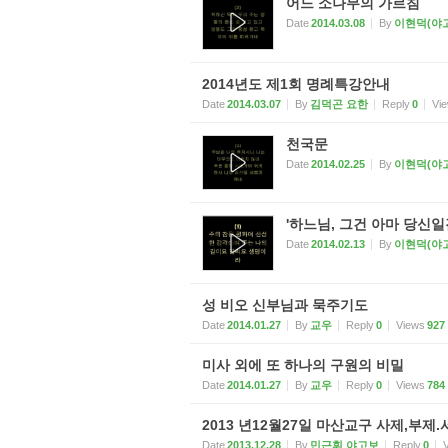
어느 소나무의 가르침
Date
2014.03.08
By
이현덕(야
2014년도 제1회 명례특강안내
Date
2014.03.07
By
김덕곤 요한
Reply
0
Vi
천국문
Date
2014.02.25
By
이현덕(야
'하느님, 그건 아마 당신일
Date
2014.02.13
By
이현덕(야
성 비오 신부님과 묵주기도
Date
2014.01.27
By
교우
Reply
0
Views
927
미사 외에 또 하나의 구원의 비밀
Date
2014.01.27
By
교우
Reply
0
Views
784
2013 년12월27일 마산교구 사제,부제
Date
2013.12.28
By
민근휘 야고보
Reply
0