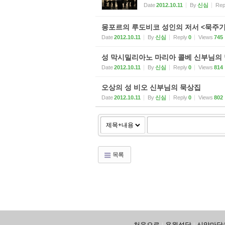
Date
2012.10.11
By
신심
Rep
몽포르의 루도비코 성인의 저서 <묵주기
Date
2012.10.11
By
신심
Reply
0
Views
745
성 막시밀리아노 마리아 콜베 신부님의
Date
2012.10.11
By
신심
Reply
0
Views
814
오상의 성 비오 신부님의 묵상집
Date
2012.10.11
By
신심
Reply
0
Views
802
목록
처음으로
용원성당
신앙마당