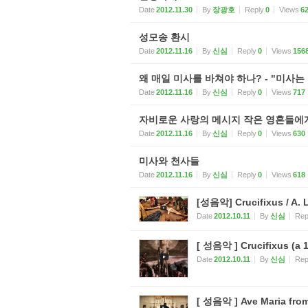
Date
2012.11.30
By
장광호
Reply
0
Views
6
성모송 환시
Date
2012.11.16
By
신심
Reply
0
Views
156
왜 매일 미사를 바쳐야 하나? - "미사는
Date
2012.11.16
By
신심
Reply
0
Views
717
자비로운 사랑의 메시지 작은 영혼들에게 
Date
2012.11.16
By
신심
Reply
0
Views
630
미사와 천사들
Date
2012.11.16
By
신심
Reply
0
Views
618
[성음악] Crucifixus / A. L
Date
2012.10.11
By
신심
Rep
[ 성음악 ] Crucifixus (a 16
Date
2012.10.11
By
신심
Rep
[ 성음악 ] Ave Maria from