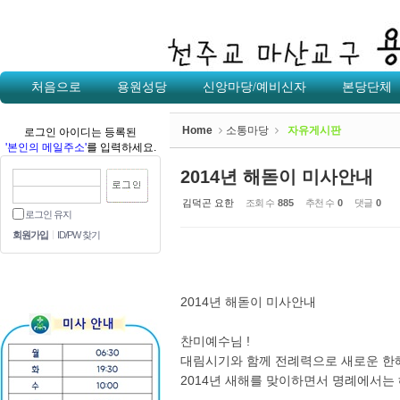
Sketchbook5, 스케치북5
처음으로
용원성당
신앙마당/예비신자
본당단체
Home
소통마당
자유게시판
로그인 아이디는 등록된
'본인의 메일주소'
를 입력하세요.
Sketchbook5, 스케치북5
2014년 해돋이 미사안내
김덕곤 요한
조회 수
885
추천 수
0
댓글
0
로그인 유지
회원가입
ID/PW 찾기
2014년 해돋이 미사안내
찬미예수님 !
대림시기와 함께 전례력으로 새로운 한
2014년 새해를 맞이하면서 명례에서는