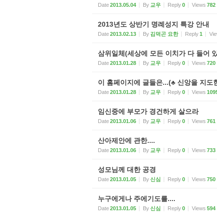
Date
2013.05.04
By
교우
Reply
0
Views
782
2013년도 상반기 명례성지 특강 안내
Date
2013.02.13
By
김덕곤 요한
Reply
1
Vi
삼위일체(세상에 모든 이치가 다 들어 
Date
2013.01.28
By
교우
Reply
0
Views
720
이 홈페이지에 글들은...(♣ 신앙을 지도
Date
2013.01.28
By
교우
Reply
0
Views
109
임신중에 부모가 경건하게 살으라
Date
2013.01.06
By
교우
Reply
0
Views
761
산아제안에 관한....
Date
2013.01.06
By
교우
Reply
0
Views
733
성모님께 대한 공경
Date
2013.01.05
By
신심
Reply
0
Views
750
누구에게나 주에기도를....
Date
2013.01.05
By
신심
Reply
0
Views
594